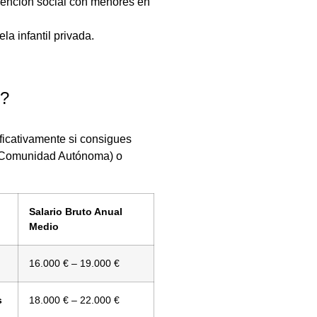
ención social con menores en
la infantil privada.
r?
ificativamente si consigues
a Comunidad Autónoma) o
Salario Bruto Anual
Medio
16.000 € – 19.000 €
s
18.000 € – 22.000 €