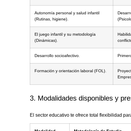
Autonomía personal y salud infantil
Desarro
(Rutinas, higiene).
(Psicol
El juego infantil y su metodología
Habilid
(Dinámicas).
conflict
Desarrollo socioafectivo.
Primero
Formación y orientación laboral (FOL).
Proyect
Empres
3. Modalidades disponibles y pre
El sector educativo te ofrece total flexibilidad pa
Modalidad
Metodología de Estudio