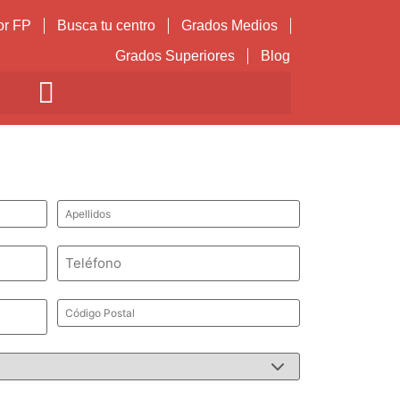
or FP
Busca tu centro
Grados Medios
Grados Superiores
Blog
Apellidos
*
Teléfono
*
Código
Postal
*