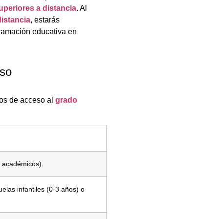
periores a distancia
. Al
distancia
, estarás
gramación educativa en
eso
tos de acceso al
grado
s académicos).
elas infantiles (0-3 años) o