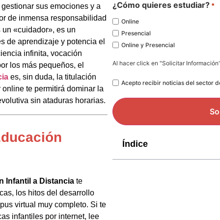
*
¿Cómo quieres estudiar?
*
a gestionar sus emociones y a
bor de inmensa responsabilidad
Online
s un «cuidador», es un
Presencial
es de aprendizaje y potencia el
Online y Presencial
iencia infinita, vocación
Al hacer click en "Solicitar Información
por los más pequeños, el
cia
es, sin duda, la titulación
Legal
Acepto recibir noticias del sector 
online te permitirá dominar la
evolutiva sin ataduras horarias.
Educación
Índice
Infantil a Distancia
te
as, los hitos del desarrollo
pus virtual muy completo. Si te
 infantiles por internet, lee