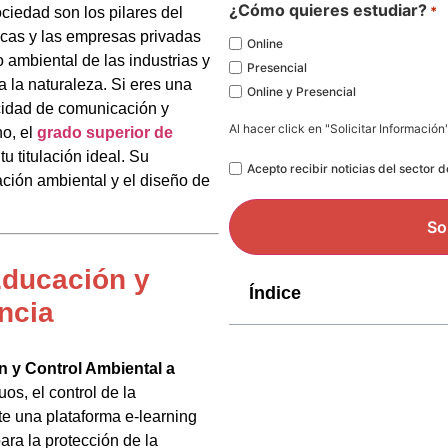
*
¿Cómo quieres estudiar?
*
ciedad son los pilares del
icas y las empresas privadas
Online
 ambiental de las industrias y
Presencial
 la naturaleza. Si eres una
Online y Presencial
cidad de comunicación y
Al hacer click en "Solicitar Información
no, el
grado superior de
tu titulación ideal. Su
Legal
Acepto recibir noticias del sector 
ación ambiental y el diseño de
Educación y
Índice
ncia
n y Control Ambiental a
os, el control de la
e una plataforma e-learning
ra la protección de la