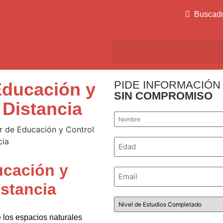
Buscad
PIDE INFORMACIÓN
Educación y
SIN COMPROMISO
 Distancia
Nombre
*
Número
*
ucación y
Email
*
istancia
Nivel
de
Estudios
e los espacios naturales