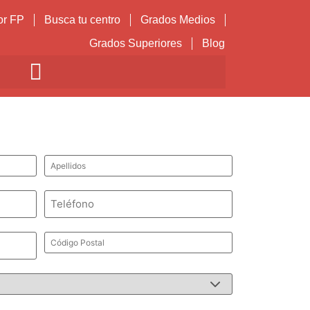
or FP
Busca tu centro
Grados Medios
Grados Superiores
Blog
Apellidos
*
Teléfono
*
Código
Postal
*