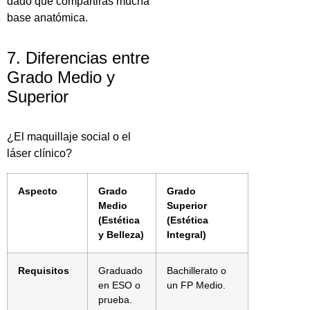
dado que compartirás mucha
base anatómica.
7. Diferencias entre
Grado Medio y
Superior
¿El maquillaje social o el
láser clínico?
Aspecto
Grado
Grado
Medio
Superior
(Estética
(Estética
y Belleza)
Integral)
Requisitos
Graduado
Bachillerato o
en ESO o
un FP Medio.
prueba.