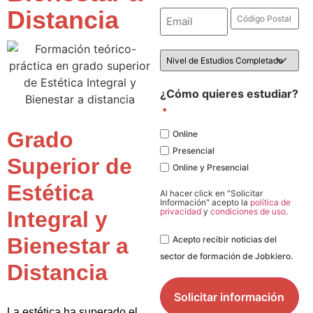
Distancia
Email
Código
Postal
*
*
Nivel
de
Estudios
*
¿Cómo quieres estudiar?
*
Grado
Online
Presencial
Superior de
Online y Presencial
Estética
Al hacer click en "Solicitar
Información" acepto la
política de
privacidad
y
condiciones de uso
.
Integral y
Legal
Bienestar a
Acepto recibir noticias del
sector de formación de Jobkiero.
Distancia
La estética ha superado el