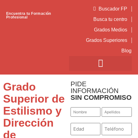
Buscador FP
Encuentra tu Formación
Profesional
Busca tu centro
Grados Medios
Grados Superiores
Blog
PIDE
Grado
INFORMACIÓN
Superior de
SIN COMPROMISO
Estilismo y
Nombre
Apellidos
*
*
Dirección
Número
Teléfono
*
*
de