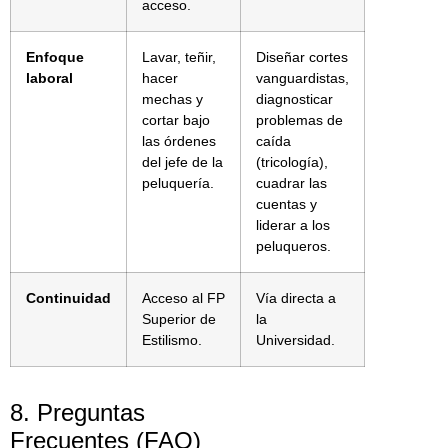
acceso.
Enfoque
Lavar, teñir,
Diseñar cortes
laboral
hacer
vanguardistas,
mechas y
diagnosticar
cortar bajo
problemas de
las órdenes
caída
del jefe de la
(tricología),
peluquería.
cuadrar las
cuentas y
liderar a los
peluqueros.
Continuidad
Acceso al FP
Vía directa a
Superior de
la
Estilismo.
Universidad.
8. Preguntas
Frecuentes (FAQ)