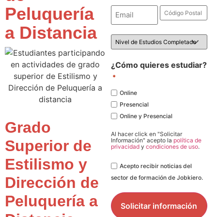
Peluquería
Email
Código
Postal
*
*
a Distancia
Nivel
de
Estudios
*
¿Cómo quieres estudiar?
*
Online
Presencial
Online y Presencial
Grado
Al hacer click en "Solicitar
Información" acepto la
política de
Superior de
privacidad
y
condiciones de uso
.
Estilismo y
Legal
Acepto recibir noticias del
Dirección de
sector de formación de Jobkiero.
Peluquería a