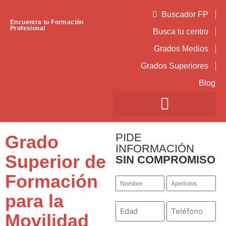
Buscador FP
Encuentra tu Formación
Profesional
Busca tu centro
Grados Medios
Grados Superiores
Blog
PIDE
Grado
INFORMACIÓN
Superior de
SIN COMPROMISO
Formación
Nombre
Apellidos
*
*
para la
Número
Teléfono
*
*
Movilidad