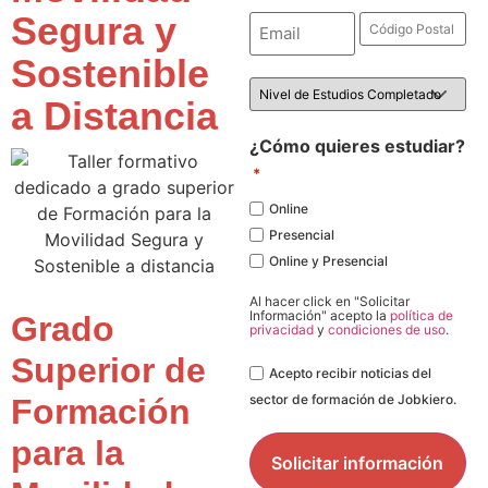
Segura y
Email
Código
Postal
*
*
Sostenible
Nivel
de
a Distancia
Estudios
*
¿Cómo quieres estudiar?
*
Online
Presencial
Online y Presencial
Al hacer click en "Solicitar
Información" acepto la
política de
Grado
privacidad
y
condiciones de uso
.
Superior de
Legal
Acepto recibir noticias del
sector de formación de Jobkiero.
Formación
para la