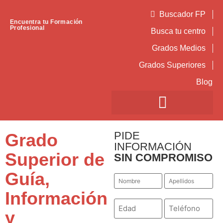
Buscador FP
Encuentra tu Formación
Profesional
Busca tu centro
Grados Medios
Grados Superiores
Blog
PIDE
Grado
INFORMACIÓN
Superior de
SIN COMPROMISO
Guía,
Nombre
Apellidos
*
*
Información
Número
Teléfono
*
*
y