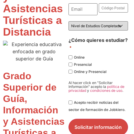
Asistencias
Email
Código
Postal
*
*
Turísticas a
Nivel
de
Distancia
Estudios
*
¿Cómo quieres estudiar?
*
Online
Presencial
Online y Presencial
Grado
Al hacer click en "Solicitar
Superior de
Información" acepto la
política de
privacidad
y
condiciones de uso
.
Guía,
Legal
Acepto recibir noticias del
Información
sector de formación de Jobkiero.
y Asistencias
Turísticas a