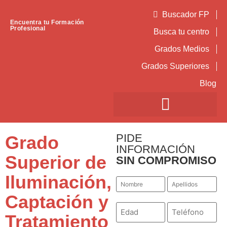
Buscador FP
Encuentra tu Formación
Profesional
Busca tu centro
Grados Medios
Grados Superiores
Blog
PIDE
Grado
INFORMACIÓN
Superior de
SIN COMPROMISO
Iluminación,
Nombre
Apellidos
*
*
Captación y
Número
Teléfono
*
*
Tratamiento