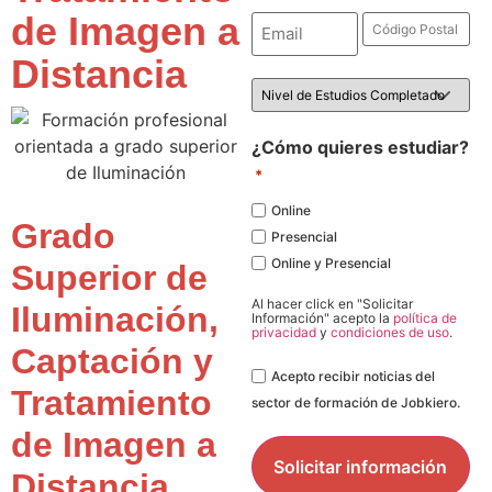
de Imagen a
Email
Código
Postal
*
*
Distancia
Nivel
de
Estudios
*
¿Cómo quieres estudiar?
*
Online
Grado
Presencial
Online y Presencial
Superior de
Al hacer click en "Solicitar
Iluminación,
Información" acepto la
política de
privacidad
y
condiciones de uso
.
Captación y
Legal
Acepto recibir noticias del
Tratamiento
sector de formación de Jobkiero.
de Imagen a
Distancia