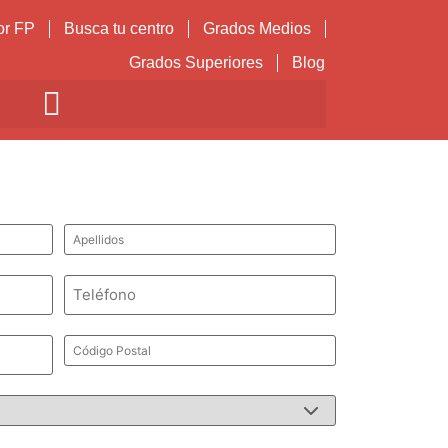
or FP
Busca tu centro
Grados Medios
Grados Superiores
Blog
Apellidos
*
Teléfono
*
Código
Postal
*