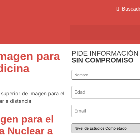
Buscad
PIDE INFORMACIÓN
Imagen para
SIN COMPROMISO
dicina
Nombre
*
Número
*
Email
*
gen para el
Nivel
a Nuclear a
de
Estudios