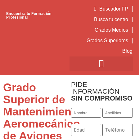
Buscador FP
Encuentra tu Formación
Profesional
Busca tu centro
Grados Medios
Grados Superiores
Blog
PIDE
Grado
INFORMACIÓN
Superior de
SIN COMPROMISO
Mantenimiento
Nombre
Apellidos
*
*
Aeromecánico
Número
Teléfono
*
*
de Aviones