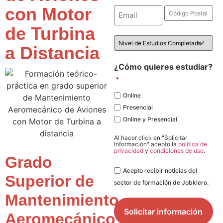
con Motor
Email
Código
Postal
*
*
de Turbina
Nivel
de
a Distancia
Estudios
*
¿Cómo quieres estudiar?
*
Online
Presencial
Online y Presencial
Al hacer click en "Solicitar
Información" acepto la
política de
privacidad
y
condiciones de uso
.
Grado
Legal
Acepto recibir noticias del
Superior de
sector de formación de Jobkiero.
Mantenimiento
Aeromecánico