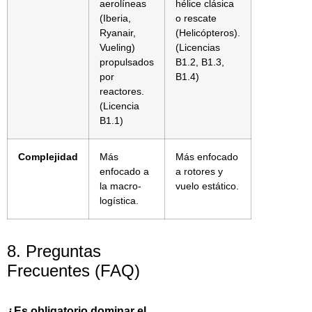
aerolíneas
hélice clásica
(Iberia,
o rescate
Ryanair,
(Helicópteros).
Vueling)
(Licencias
propulsados
B1.2, B1.3,
por
B1.4)
reactores.
(Licencia
B1.1)
Complejidad
Más
Más enfocado
enfocado a
a rotores y
la macro-
vuelo estático.
logística.
8. Preguntas
Frecuentes (FAQ)
¿Es obligatorio dominar el