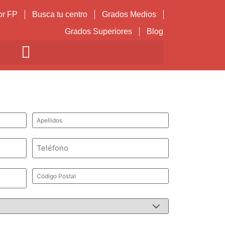
or FP
Busca tu centro
Grados Medios
Grados Superiores
Blog
Apellidos
*
Teléfono
*
Código
Postal
*