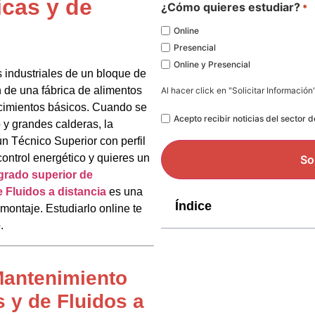
icas y de
*
¿Cómo quieres estudiar?
*
Online
Presencial
Online y Presencial
s industriales de un bloque de
n de una fábrica de alimentos
Al hacer click en "Solicitar Información
ocimientos básicos. Cuando se
Legal
Acepto recibir noticias del sector 
y grandes calderas, la
un Técnico Superior con perfil
control energético y quieres un
grado superior de
 Fluidos a distancia
es una
Índice
montaje. Estudiarlo online te
.
Mantenimiento
 y de Fluidos a