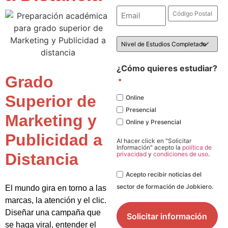
Email
Código
Postal
*
*
Nivel
de
Estudios
*
¿Cómo quieres estudiar?
Grado
*
Superior de
Online
Presencial
Marketing y
Online y Presencial
Publicidad a
Al hacer click en "Solicitar
Información" acepto la
política de
Distancia
privacidad
y
condiciones de uso
.
Legal
Acepto recibir noticias del
sector de formación de Jobkiero.
El mundo gira en torno a las
marcas, la atención y el clic.
Diseñar una campaña que
se haga viral, entender el