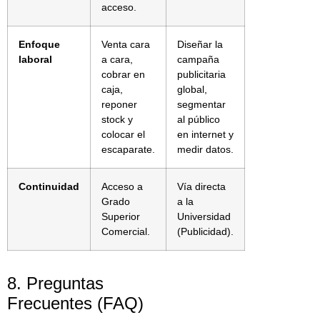
acceso.
Enfoque
Venta cara
Diseñar la
laboral
a cara,
campaña
cobrar en
publicitaria
caja,
global,
reponer
segmentar
stock y
al público
colocar el
en internet y
escaparate.
medir datos.
Continuidad
Acceso a
Vía directa
Grado
a la
Superior
Universidad
Comercial.
(Publicidad).
8. Preguntas
Frecuentes (FAQ)