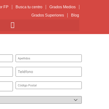
or FP
Busca tu centro
Grados Medios
Grados Superiores
Blog
Apellidos
*
Teléfono
*
Código
Postal
*