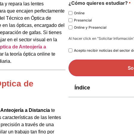
*
¿Cómo quieres estudiar?
*
a y repara las lentes
para que encajen perfectamente
Online
del Técnico en Óptica de
Presencial
e en las ópticas, encargado del
Online y Presencial
 reparación de gafas. Si tienes
Al hacer click en "Solicitar Información
jar en el sector visual en la
ptica de Anteojería a
Legal
Acepto recibir noticias del sector 
r la teoría óptica online te
iaria.
Óptica de
Índice
Anteojería a Distancia
te
características de las lentes
 precisión a través de una
lar un trabajo tan fino por