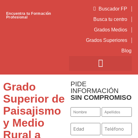
Buscador FP
Encuentra tu Formación
Profesional
Busca tu centro
Grados Medios
Grados Superiores
Blog
PIDE
Grado
INFORMACIÓN
Superior de
SIN COMPROMISO
Paisajismo
Nombre
Apellidos
*
*
y Medio
Número
Teléfono
*
*
Rural a