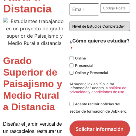
Distancia
Email
Código
Postal
*
*
Nivel
de
Estudios
*
¿Cómo quieres estudiar?
*
Grado
Online
Presencial
Superior de
Online y Presencial
Paisajismo y
Al hacer click en "Solicitar
Información" acepto la
política de
privacidad
y
condiciones de uso
.
Medio Rural
Legal
a Distancia
Acepto recibir noticias del
sector de formación de Jobkiero.
Diseñar el jardín vertical de
un rascacielos, restaurar un