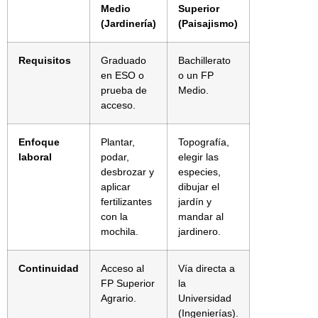
Medio
Superior
(Jardinería)
(Paisajismo)
Requisitos
Graduado
Bachillerato
en ESO o
o un FP
prueba de
Medio.
acceso.
Enfoque
Plantar,
Topografía,
laboral
podar,
elegir las
desbrozar y
especies,
aplicar
dibujar el
fertilizantes
jardín y
con la
mandar al
mochila.
jardinero.
Continuidad
Acceso al
Vía directa a
FP Superior
la
Agrario.
Universidad
(Ingenierías).