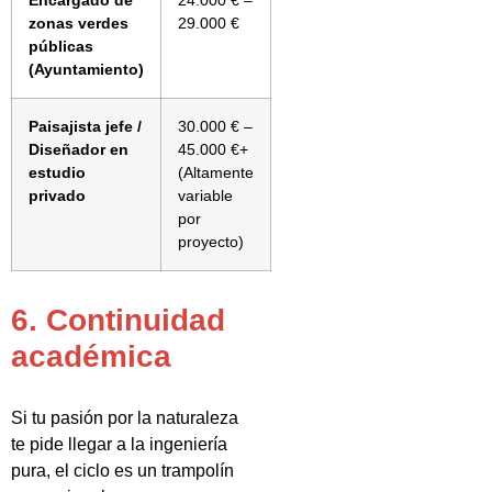
Encargado de
24.000 € –
zonas verdes
29.000 €
públicas
(Ayuntamiento)
Paisajista jefe /
30.000 € –
Diseñador en
45.000 €+
estudio
(Altamente
privado
variable
por
proyecto)
6. Continuidad
académica
Si tu pasión por la naturaleza
te pide llegar a la ingeniería
pura, el ciclo es un trampolín