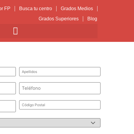
or FP
Busca tu centro
Grados Medios
Grados Superiores
Blog
Apellidos
*
Teléfono
*
Código
Postal
*