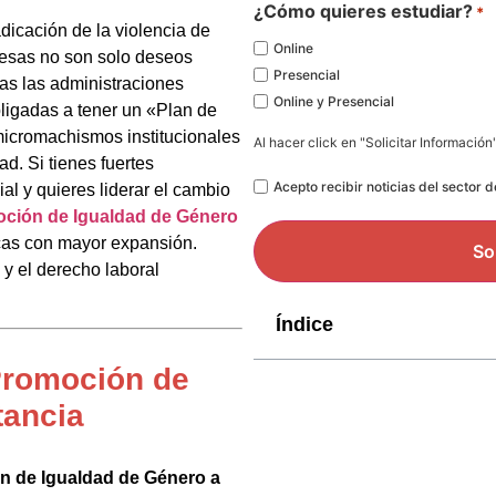
*
¿Cómo quieres estudiar?
*
dicación de la violencia de
Online
resas no son solo deseos
Presencial
das las administraciones
Online y Presencial
ligadas a tener un «Plan de
micromachismos institucionales
Al hacer click en "Solicitar Información
ad. Si tienes fuertes
Legal
Acepto recibir noticias del sector 
ial y quieres liderar el cambio
oción de Igualdad de Género
icas con mayor expansión.
 y el derecho laboral
Índice
Promoción de
tancia
n de Igualdad de Género a