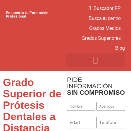
Buscador FP
Encuentra tu Formación
Profesional
Busca tu centro
Grados Medios
Grados Superiores
Blog
PIDE
Grado
INFORMACIÓN
Superior de
SIN COMPROMISO
Prótesis
Nombre
Apellidos
*
*
Dentales a
Número
Teléfono
*
*
Distancia