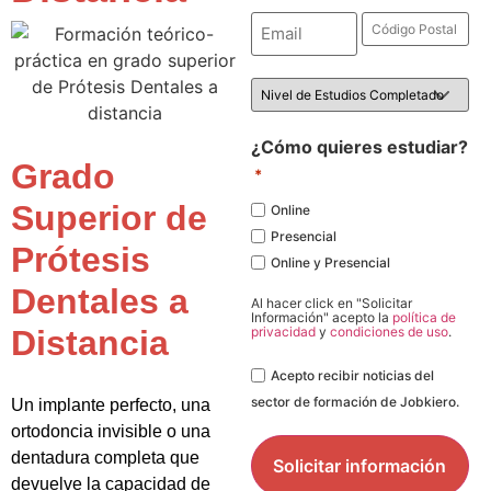
Email
Código
Postal
*
*
Nivel
de
Estudios
*
¿Cómo quieres estudiar?
Grado
*
Superior de
Online
Presencial
Prótesis
Online y Presencial
Dentales a
Al hacer click en "Solicitar
Información" acepto la
política de
Distancia
privacidad
y
condiciones de uso
.
Legal
Acepto recibir noticias del
sector de formación de Jobkiero.
Un implante perfecto, una
ortodoncia invisible o una
dentadura completa que
devuelve la capacidad de