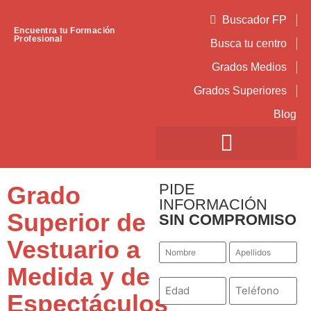
Buscador FP
Encuentra tu Formación
Profesional
Busca tu centro
Grados Medios
Grados Superiores
Blog
PIDE
Grado
INFORMACIÓN
Superior de
SIN COMPROMISO
Vestuario a
Nombre
Apellidos
*
*
Medida y de
Número
Teléfono
*
*
Espectáculos