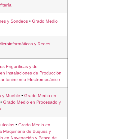
itería
nes y Sondeos
•
Grado Medio
icroinformáticos y Redes
s Frigoríficas y de
en Instalaciones de Producción
antenimiento Electromecánico
a y Mueble
•
Grado Medio en
•
Grado Medio en Procesado y
a
uícolas
•
Grado Medio en
la Maquinaria de Buques y
o en Navegación y Pesca de