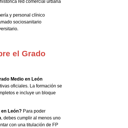
histórica red comercial urbana
ería y personal clínico
amado sociosanitario
rsitario.
bre el Grado
rado Medio en León
ivas oficiales. La formación se
mpletos e incluye un bloque
o en León?
Para poder
n
, debes cumplir al menos uno
ontar con una titulación de FP