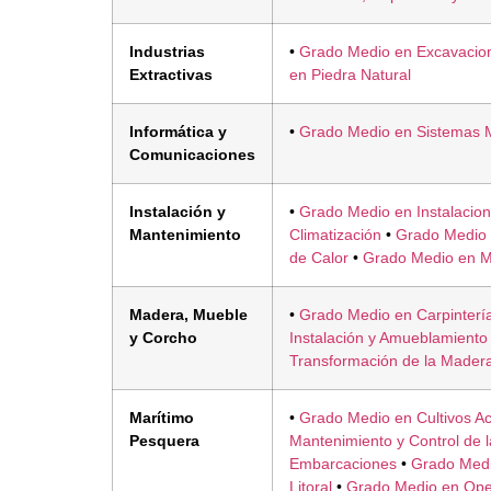
Industrias
•
Grado Medio en Excavacio
Extractivas
en Piedra Natural
Informática y
•
Grado Medio en Sistemas M
Comunicaciones
Instalación y
•
Grado Medio en Instalacione
Mantenimiento
Climatización
•
Grado Medio 
de Calor
•
Grado Medio en M
Madera, Mueble
•
Grado Medio en Carpinterí
y Corcho
Instalación y Amueblamiento
Transformación de la Mader
Marítimo
•
Grado Medio en Cultivos Ac
Pesquera
Mantenimiento y Control de 
Embarcaciones
•
Grado Medi
Litoral
•
Grado Medio en Ope