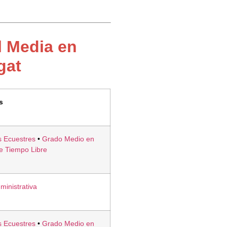
l Media en
gat
s
s Ecuestres
•
Grado Medio en
de Tiempo Libre
inistrativa
s Ecuestres
•
Grado Medio en