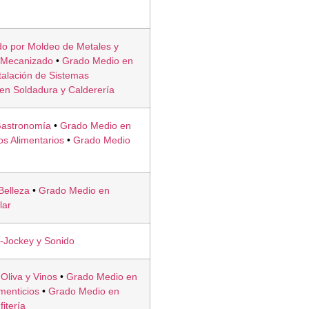
o por Moldeo de Metales y
 Mecanizado
•
Grado Medio en
talación de Sistemas
en Soldadura y Calderería
Gastronomía
•
Grado Medio en
os Alimentarios
•
Grado Medio
n
Belleza
•
Grado Medio en
lar
-Jockey y Sonido
Oliva y Vinos
•
Grado Medio en
menticios
•
Grado Medio en
itería