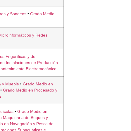
nes y Sondeos
•
Grado Medio
icroinformáticos y Redes
s Frigoríficas y de
en Instalaciones de Producción
antenimiento Electromecánico
a y Mueble
•
Grado Medio en
•
Grado Medio en Procesado y
a
uícolas
•
Grado Medio en
la Maquinaria de Buques y
o en Navegación y Pesca de
raciones Subacuáticas e