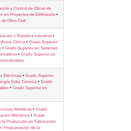
ción y Control de Obras de
r en Proyectos de Edificación
•
 de Obra Civil
zación y Robótica Industrial
•
dicina Clínica
•
Grado Superior
o
•
Grado Superior en Sistemas
ormáticos
•
Grado Superior en
Automatizados
s Eléctricas
•
Grado Superior
nergía Solar Térmica
•
Grado
ables
•
Grado Superior en
cciones Metálicas
•
Grado
cación Mecánica
•
Grado
 la Producción en Fabricación
n Programación de la