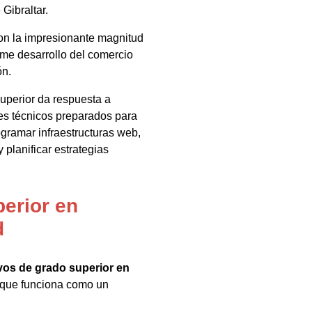
Gibraltar.
on la impresionante magnitud
orme desarrollo del comercio
ón.
superior da respuesta a
es técnicos preparados para
rogramar infraestructuras web,
 planificar estrategias
perior en
d
ivos de grado superior en
 que funciona como un