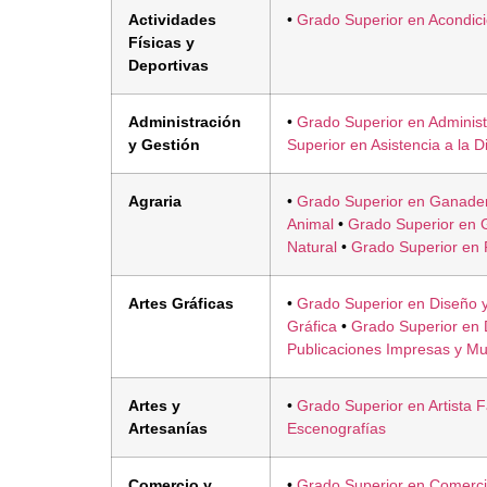
Actividades
•
Grado Superior en Acondic
Físicas y
Deportivas
Administración
•
Grado Superior en Administ
y Gestión
Superior en Asistencia a la D
Agraria
•
Grado Superior en Ganader
Animal
•
Grado Superior en G
Natural
•
Grado Superior en 
Artes Gráficas
•
Grado Superior en Diseño y
Gráfica
•
Grado Superior en 
Publicaciones Impresas y Mu
Artes y
•
Grado Superior en Artista F
Artesanías
Escenografías
Comercio y
•
Grado Superior en Comercio