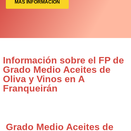
MÁS INFORMACIÓN
Información sobre el FP de
Grado Medio Aceites de
Oliva y Vinos en A
Franqueirán
Grado Medio Aceites de