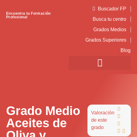
Buscador FP
Encuentra tu Formación
Profesional
Busca tu centro
Grados Medios
Grados Superiores
Blog
Grado Medio

Valoración

Aceites de
de este

grado
Oliva y

