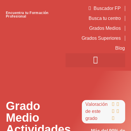
Buscador FP
Encuentra tu Formación
Profesional
Busca tu centro
Grados Medios
Grados Superiores
Blog
Grado
Valoración


de este


Medio
grado

Actividades
Más del 90% de