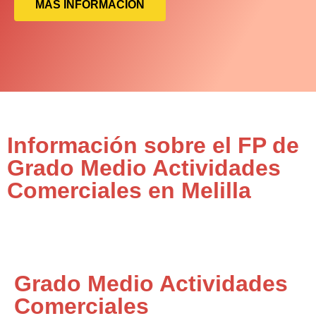
MÁS INFORMACIÓN
Información sobre el FP de
Grado Medio Actividades
Comerciales en Melilla
Grado Medio Actividades
Comerciales