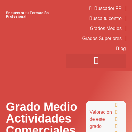
Buscador FP
Encuentra tu Formación
Profesional
Busca tu centro
Grados Medios
Grados Superiores
Blog
Grado Medio

Valoración

Actividades
de este

Comerciales
grado
