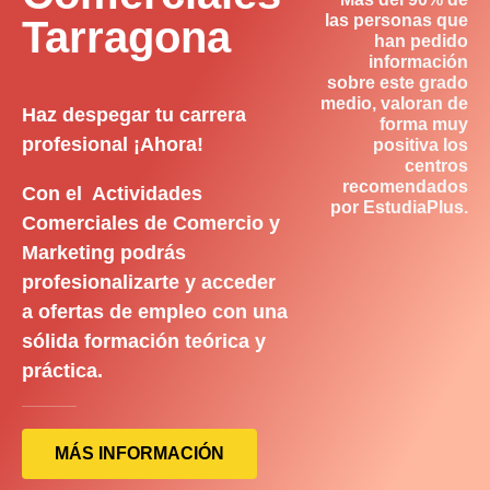
las personas que
Tarragona
han pedido
información
sobre este grado
medio, valoran de
Haz despegar tu carrera
forma muy
profesional ¡Ahora!
positiva los
centros
recomendados
Con el Actividades
por EstudiaPlus.
Comerciales de Comercio y
Marketing podrás
profesionalizarte y acceder
a ofertas de empleo con una
sólida formación teórica y
práctica.
MÁS INFORMACIÓN