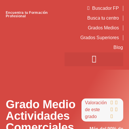
Buscador FP
Encuentra tu Formación
Profesional
Busca tu centro
Grados Medios
Grados Superiores
Blog
Grado Medio
Valoración


de este


Actividades
grado

Comerciales
Más del 90% de