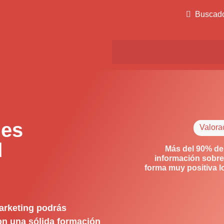
Buscad
des
Valora
d
Más del 90% de
información sobre
forma muy positiva 
arketing podrás
con una sólida formación