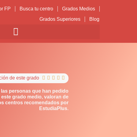
or FP
Busca tu centro
Grados Medios
Grados Superiores
Blog
ción de este grado





 las personas que han pedido
 este grado medio, valoran de
los centros recomendados por
EstudiaPlus.