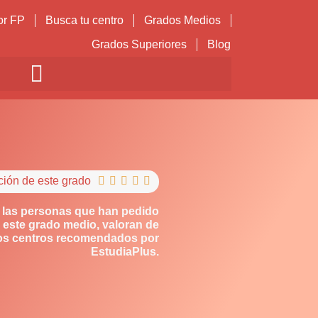
or FP
Busca tu centro
Grados Medios
Grados Superiores
Blog
ción de este grado





 las personas que han pedido
 este grado medio, valoran de
los centros recomendados por
EstudiaPlus.