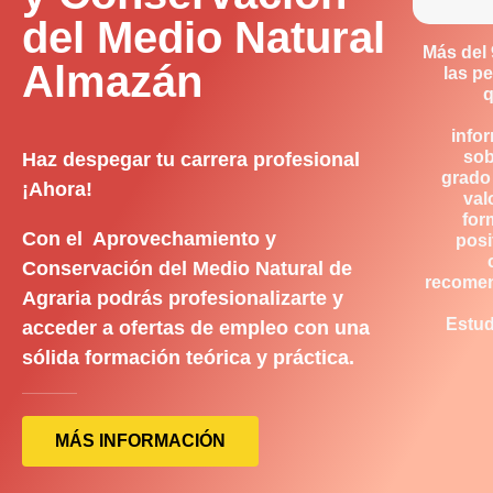
del Medio Natural
Más del
Almazán
las p
q
info
sob
Haz despegar tu carrera profesional
grado
¡Ahora!
val
for
Con el Aprovechamiento y
posi
Conservación del Medio Natural de
recome
Agraria podrás profesionalizarte y
Estud
acceder a ofertas de empleo con una
sólida formación teórica y práctica.
MÁS INFORMACIÓN