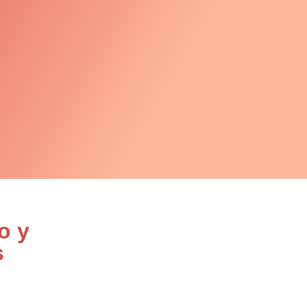
o y
s