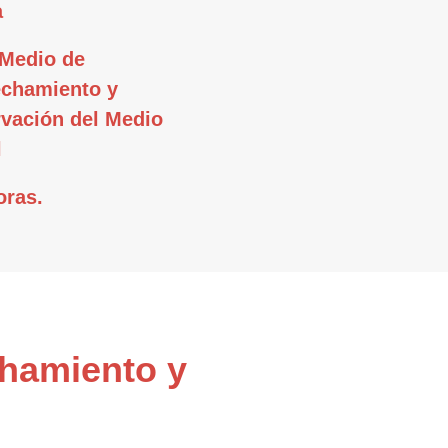
a
Medio de
chamiento y
vación del Medio
l
oras.
chamiento y