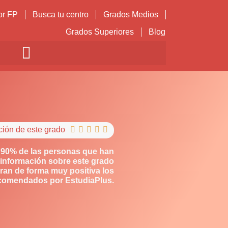
or FP
Busca tu centro
Grados Medios
Grados Superiores
Blog
ción de este grado





 90% de las personas que han
información sobre este grado
ran de forma muy positiva los
comendados por EstudiaPlus.