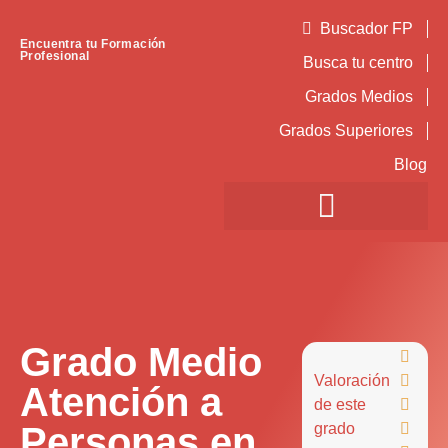
Buscador FP
Encuentra tu Formación
Profesional
Busca tu centro
Grados Medios
Grados Superiores
Blog
Grado Medio

Valoración

Atención a
de este

Personas en
grado
