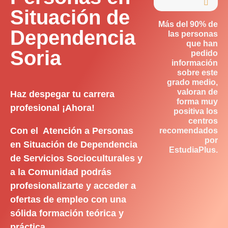

Situación de
Más del 90% de
Dependencia
las personas
que han
Soria
pedido
información
sobre este
grado medio,
valoran de
Haz despegar tu carrera
forma muy
profesional ¡Ahora!
positiva los
centros
Con el Atención a Personas
recomendados
por
en Situación de Dependencia
EstudiaPlus.
de Servicios Socioculturales y
a la Comunidad podrás
profesionalizarte y acceder a
ofertas de empleo con una
sólida formación teórica y
práctica.