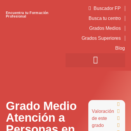
Buscador FP
Encuentra tu Formación
Profesional
Busca tu centro
Grados Medios
Grados Superiores
Blog
Grado Medio

Valoración

Atención a
de este

Personas en
grado
