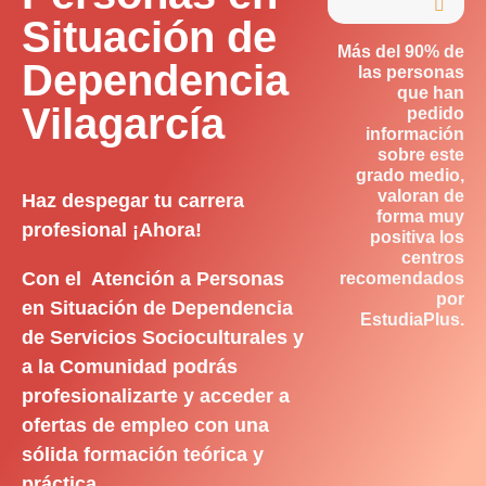

Situación de
Más del 90% de
Dependencia
las personas
que han
Vilagarcía
pedido
información
sobre este
grado medio,
valoran de
Haz despegar tu carrera
forma muy
profesional ¡Ahora!
positiva los
centros
Con el Atención a Personas
recomendados
por
en Situación de Dependencia
EstudiaPlus.
de Servicios Socioculturales y
a la Comunidad podrás
profesionalizarte y acceder a
ofertas de empleo con una
sólida formación teórica y
práctica.