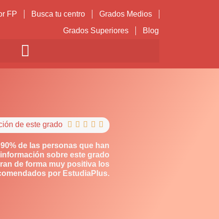
or FP
Busca tu centro
Grados Medios
Grados Superiores
Blog
ción de este grado





 90% de las personas que han
información sobre este grado
ran de forma muy positiva los
comendados por EstudiaPlus.