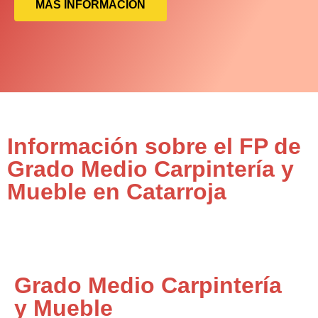
MÁS INFORMACIÓN
Información sobre el FP de
Grado Medio Carpintería y
Mueble en Catarroja
Grado Medio Carpintería
y Mueble