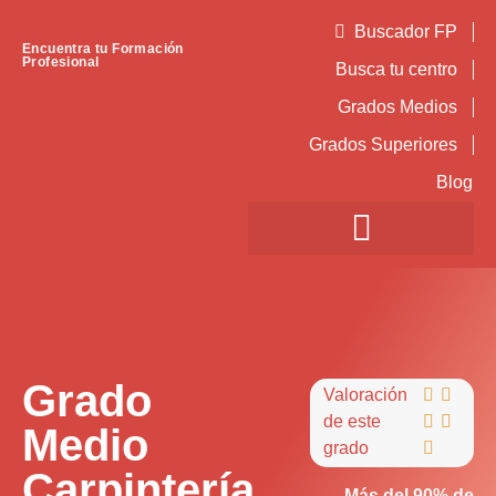
Buscador FP
Encuentra tu Formación
Profesional
Busca tu centro
Grados Medios
Grados Superiores
Blog
Grado
Valoración


de este


Medio
grado

Carpintería
Más del 90% de