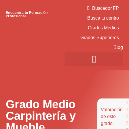
Buscador FP
Encuentra tu Formación
Profesional
Busca tu centro
Grados Medios
Grados Superiores
Blog
Grado Medio

Valoración

Carpintería y
de este

Mueble
grado
