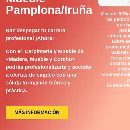

Pamplona/Iruña
Más del 90% 
las person
que h
Haz despegar tu carrera
pedi
informaci
profesional ¡Ahora!
sobre es
grado medi
Con el Carpintería y Mueble de
valoran 
forma m
«Madera, Mueble y Corcho»
positiva 
podrás profesionalizarte y acceder
centr
a ofertas de empleo con una
recomendad
p
sólida formación teórica y
EstudiaPlu
práctica.
MÁS INFORMACIÓN