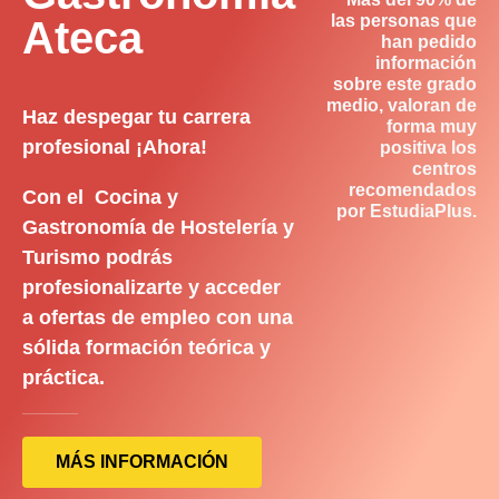
las personas que
Ateca
han pedido
información
sobre este grado
medio, valoran de
Haz despegar tu carrera
forma muy
profesional ¡Ahora!
positiva los
centros
recomendados
Con el Cocina y
por EstudiaPlus.
Gastronomía de Hostelería y
Turismo podrás
profesionalizarte y acceder
a ofertas de empleo con una
sólida formación teórica y
práctica.
MÁS INFORMACIÓN