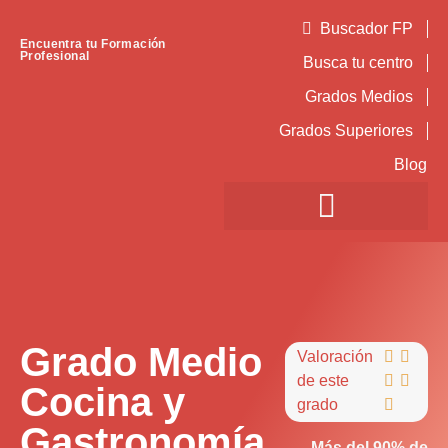
Buscador FP
Encuentra tu Formación
Profesional
Busca tu centro
Grados Medios
Grados Superiores
Blog
Grado Medio
Valoración


de este


Cocina y
grado

Gastronomía
Más del 90% de