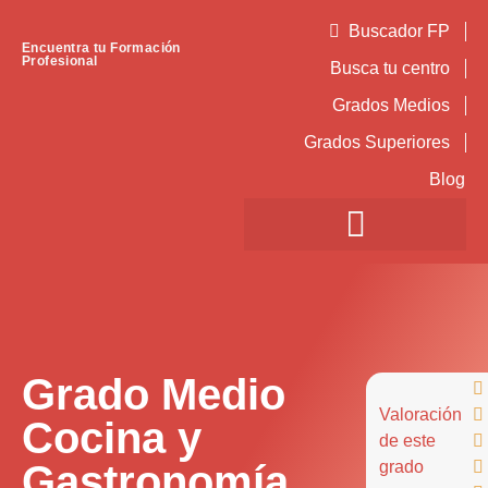
Buscador FP
Encuentra tu Formación
Profesional
Busca tu centro
Grados Medios
Grados Superiores
Blog
Grado Medio

Valoración

Cocina y
de este

Gastronomía
grado
