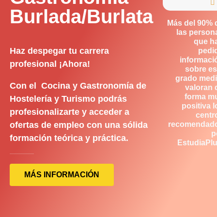

Burlada/Burlata
Más del 90% 
las person
que h
Haz despegar tu carrera
pedi
informaci
profesional ¡Ahora!
sobre es
grado medi
Con el Cocina y Gastronomía de
valoran 
forma m
Hostelería y Turismo podrás
positiva l
profesionalizarte y acceder a
centr
ofertas de empleo con una sólida
recomendad
p
formación teórica y práctica.
EstudiaPlu
MÁS INFORMACIÓN