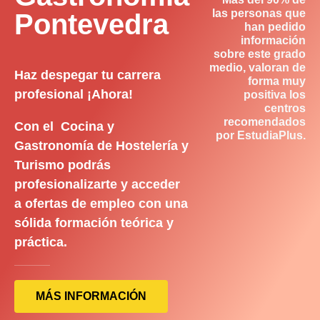
las personas que
Pontevedra
han pedido
información
sobre este grado
medio, valoran de
Haz despegar tu carrera
forma muy
profesional ¡Ahora!
positiva los
centros
recomendados
Con el Cocina y
por EstudiaPlus.
Gastronomía de Hostelería y
Turismo podrás
profesionalizarte y acceder
a ofertas de empleo con una
sólida formación teórica y
práctica.
MÁS INFORMACIÓN