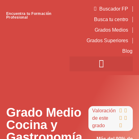
Buscador FP
Encuentra tu Formación
Profesional
Busca tu centro
Grados Medios
Grados Superiores
Blog
Grado Medio
Valoración


de este


Cocina y
grado

Gastronomía
Más del 90% de