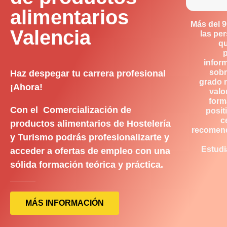
alimentarios
Más del 
Valencia
las pe
q
infor
sobr
Haz despegar tu carrera profesional
grado 
¡Ahora!
valo
form
Con el Comercialización de
posit
c
productos alimentarios de Hostelería
recomen
y Turismo podrás profesionalizarte y
Estudi
acceder a ofertas de empleo con una
sólida formación teórica y práctica.
MÁS INFORMACIÓN