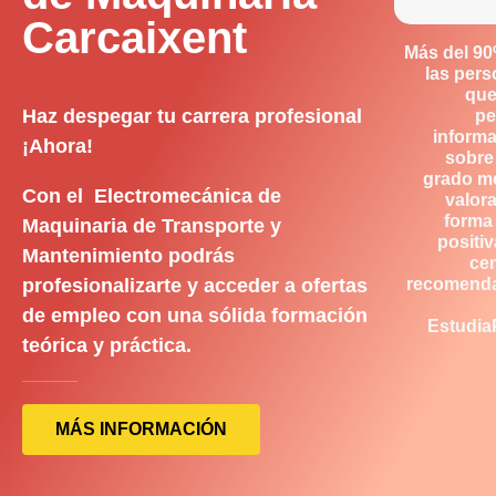
Carcaixent
Más del 9
las per
que
Haz despegar tu carrera profesional
pe
inform
¡Ahora!
sobre
grado m
Con el Electromecánica de
valor
forma
Maquinaria de Transporte y
positiv
Mantenimiento podrás
ce
profesionalizarte y acceder a ofertas
recomend
de empleo con una sólida formación
Estudia
teórica y práctica.
MÁS INFORMACIÓN