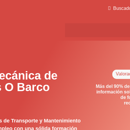
Buscad
ecánica de
Valora
s O Barco
Más del 90% de
información so
de f
re
s de Transporte y Mantenimiento
empleo con una sólida formación