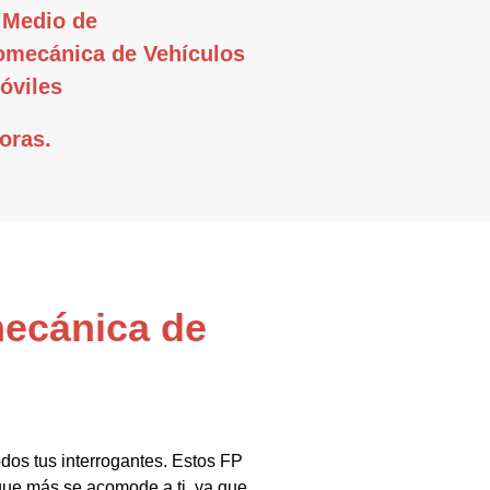
 Medio de
omecánica de Vehículos
óviles
oras.
mecánica de
dos tus interrogantes. Estos FP
que más se acomode a ti, ya que