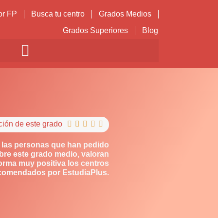
or FP
Busca tu centro
Grados Medios
Grados Superiores
Blog
ción de este grado





 las personas que han pedido
bre este grado medio, valoran
orma muy positiva los centros
comendados por EstudiaPlus.