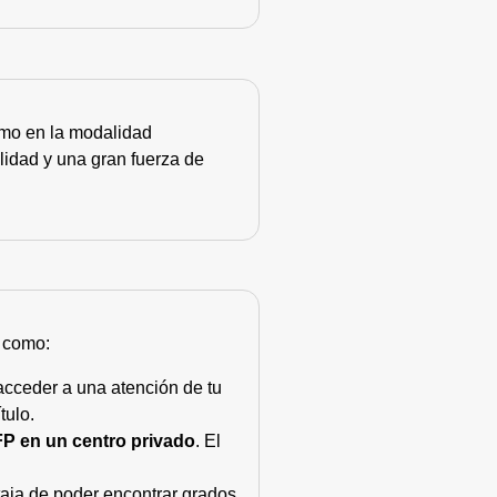
como en la modalidad
lidad y una gran fuerza de
s como:
acceder a una atención de tu
tulo.
FP en un centro privado
. El
taja de poder encontrar grados