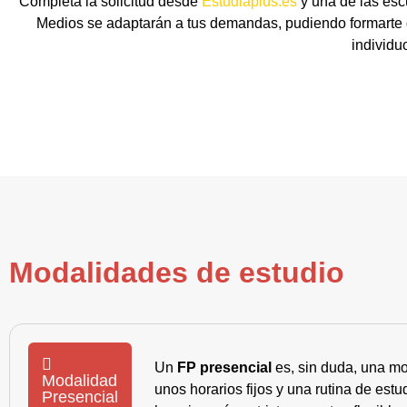
Completa la solicitud desde
Estudiaplus.es
y una de las esc
Medios se adaptarán a tus demandas, pudiendo formarte de
individu
Modalidades de estudio
Un
FP presencial
es, sin duda, una mo
Modalidad
unos horarios fijos y una rutina de es
Presencial