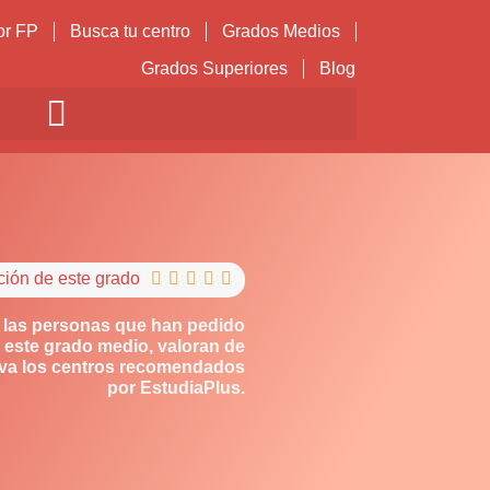
or FP
Busca tu centro
Grados Medios
Grados Superiores
Blog
ción de este grado





 las personas que han pedido
 este grado medio, valoran de
iva los centros recomendados
por EstudiaPlus.