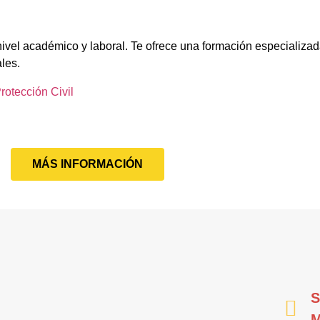
nivel académico y laboral. Te ofrece una formación especializad
ales.
otección Civil
MÁS INFORMACIÓN
S
M