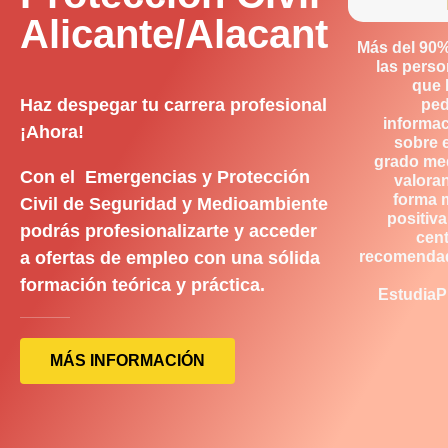
Alicante/Alacant
Más del 90
las pers
que 
Haz despegar tu carrera profesional
ped
informa
¡Ahora!
sobre 
grado me
Con el Emergencias y Protección
valora
forma 
Civil de Seguridad y Medioambiente
positiva
podrás profesionalizarte y acceder
cen
a ofertas de empleo con una sólida
recomenda
formación teórica y práctica.
EstudiaP
MÁS INFORMACIÓN