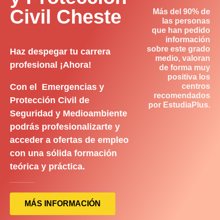
Civil Cheste
Más del 90% de
las personas
que han pedido
información
sobre este grado
Haz despegar tu carrera
medio, valoran
profesional ¡Ahora!
de forma muy
positiva los
Con el Emergencias y
centros
recomendados
Protección Civil de
por EstudiaPlus.
Seguridad y Medioambiente
podrás profesionalizarte y
acceder a ofertas de empleo
con una sólida formación
teórica y práctica.
MÁS INFORMACIÓN