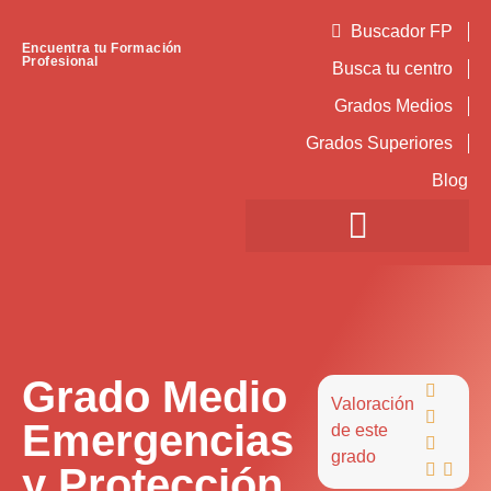
Buscador FP
Encuentra tu Formación
Profesional
Busca tu centro
Grados Medios
Grados Superiores
Blog
Grado Medio

Valoración

Emergencias
de este

grado
y Protección

