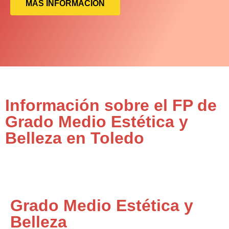
MÁS INFORMACIÓN
Información sobre el FP de
Grado Medio Estética y
Belleza en Toledo
Grado Medio Estética y
Belleza