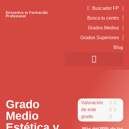
Buscador FP
Encuentra tu Formación
Profesional
Busca tu centro
Grados Medios
Grados Superiores
Blog
Grado
Valoración


de este


Medio
grado

Estética y
Más del 90% de las