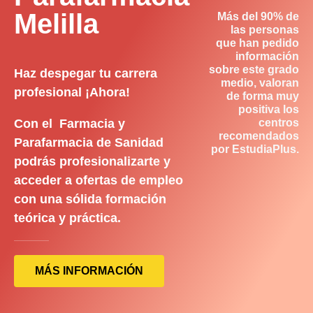
Melilla
Más del 90% de
las personas
que han pedido
información
sobre este grado
Haz despegar tu carrera
medio, valoran
profesional ¡Ahora!
de forma muy
positiva los
Con el Farmacia y
centros
recomendados
Parafarmacia de Sanidad
por EstudiaPlus.
podrás profesionalizarte y
acceder a ofertas de empleo
con una sólida formación
teórica y práctica.
MÁS INFORMACIÓN