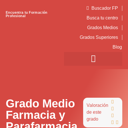
Buscador FP
Encuentra tu Formación
Profesional
Busca tu centro
Grados Medios
Grados Superiores
Blog
Grado Medio

Valoración

Farmacia y
de este

grado
Parafarmacia

