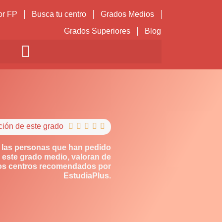
or FP
Busca tu centro
Grados Medios
Grados Superiores
Blog
ción de este grado





 las personas que han pedido
 este grado medio, valoran de
los centros recomendados por
EstudiaPlus.