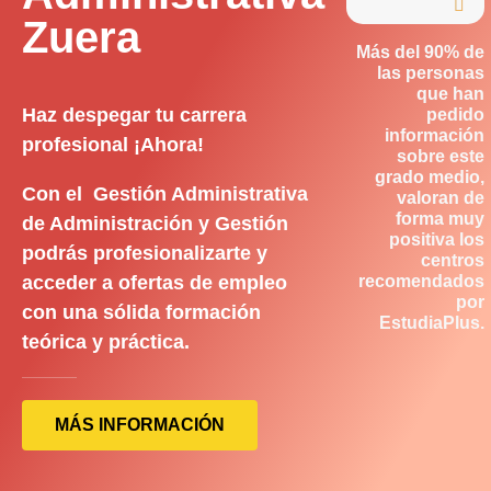

Zuera
Más del 90% de
las personas
que han
Haz despegar tu carrera
pedido
información
profesional ¡Ahora!
sobre este
grado medio,
Con el Gestión Administrativa
valoran de
forma muy
de Administración y Gestión
positiva los
podrás profesionalizarte y
centros
acceder a ofertas de empleo
recomendados
por
con una sólida formación
EstudiaPlus.
teórica y práctica.
MÁS INFORMACIÓN