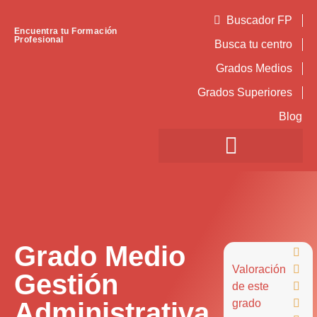
Buscador FP
Encuentra tu Formación
Profesional
Busca tu centro
Grados Medios
Grados Superiores
Blog
Grado Medio

Valoración

Gestión
de este

Administrativa
grado
