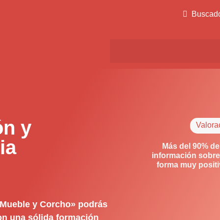
Buscad
ón y
Valora
ia
Más del 90% de
información sobre
forma muy posit
 Mueble y Corcho» podrás
con una sólida formación