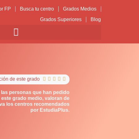
or FP
Busca tu centro
Grados Medios
Grados Superiores
Blog
ción de este grado





 las personas que han pedido
 este grado medio, valoran de
iva los centros recomendados
por EstudiaPlus.