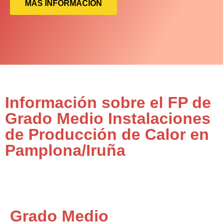
MÁS INFORMACIÓN
Información sobre el FP de
Grado Medio Instalaciones
de Producción de Calor en
Pamplona/Iruña
Grado Medio