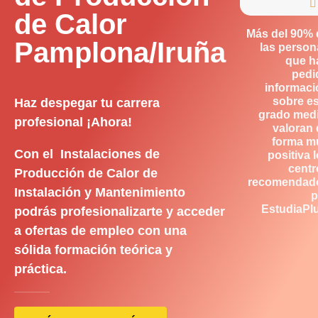

de Calor
Más del 90% 
Pamplona/Iruña
las person
que h
pedi
informaci
sobre es
Haz despegar tu carrera
grado medi
profesional ¡Ahora!
valoran 
forma m
Con el Instalaciones de
positiva 
centr
Producción de Calor de
recomendad
Instalación y Mantenimiento
p
EstudiaPlu
podrás profesionalizarte y acceder
a ofertas de empleo con una
sólida formación teórica y
práctica.