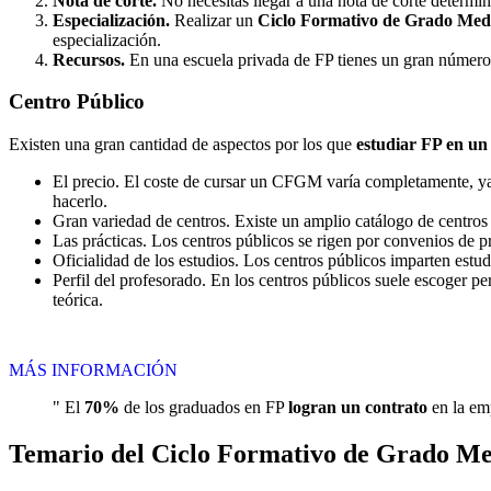
Nota de corte.
No necesitas llegar a una nota de corte determi
Especialización.
Realizar un
Ciclo Formativo de Grado Medi
especialización.
Recursos.
En una escuela privada de FP tienes un gran número d
Centro
Público
Existen una gran cantidad de aspectos por los que
estudiar FP en un
El precio. El coste de cursar un CFGM varía completamente, ya q
hacerlo.
Gran variedad de centros. Existe un amplio catálogo de centro
Las prácticas. Los centros públicos se rigen por convenios de 
Oficialidad de los estudios. Los centros públicos imparten estu
Perfil del profesorado. En los centros públicos suele escoger p
teórica.
MÁS INFORMACIÓN
" El
70%
de los graduados en FP
logran un contrato
en la emp
Temario del Ciclo Formativo de Grado Med