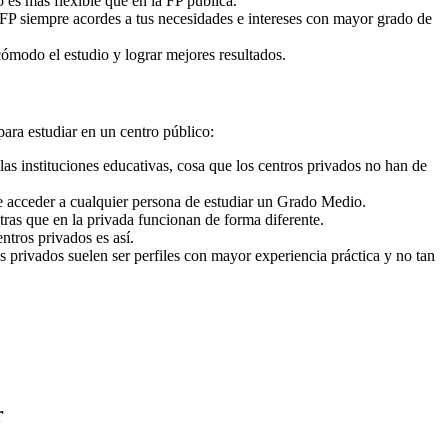
o es más flexible que en la FP pública.
 FP siempre acordes a tus necesidades e intereses con mayor grado de
cómodo el estudio y lograr mejores resultados.
para estudiar en un centro público:
as instituciones educativas, cosa que los centros privados no han de
e acceder a cualquier persona de estudiar un Grado Medio.
ras que en la privada funcionan de forma diferente.
ntros privados es así.
s privados suelen ser perfiles con mayor experiencia práctica y no tan
r