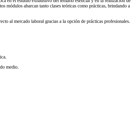
 en el estudio exhaustivo del temario esencial y en la realización de
stos módulos abarcan tanto clases teóricas como prácticas, brindando a
ecto al mercado laboral gracias a la opción de prácticas profesionales.
ica.
rado medio.