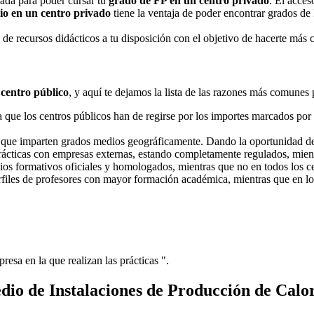
nada para poder cursar tu
grado de FP en un centro privado
. El acces
o en un centro privado
tiene la ventaja de poder encontrar grados de
e recursos didácticos a tu disposición con el objetivo de hacerte más 
 centro público
, y aquí te dejamos la lista de las razones más comunes 
ue los centros públicos han de regirse por los importes marcados por l
s que imparten grados medios geográficamente. Dando la oportunidad d
prácticas con empresas externas, estando completamente regulados, mient
dios formativos oficiales y homologados, mientras que no en todos los ce
erfiles de profesores con mayor formación académica, mientras que en lo
resa en la que realizan las prácticas ".
io de Instalaciones de Producción de Calo