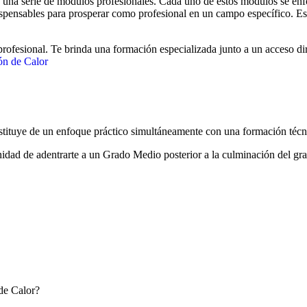
una serie de módulos profesionales. Cada uno de estos módulos se enfoca
dispensables para prosperar como profesional en un campo específico. E
rofesional. Te brinda una formación especializada junto a un acceso dir
ón de Calor
stituye de un enfoque práctico simultáneamente con una formación técn
rtunidad de adentrarte a un Grado Medio posterior a la culminación del g
de Calor?