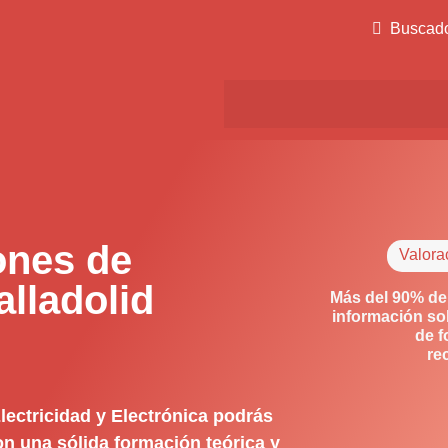
Buscad
ones de
Valora
lladolid
Más del 90% de
información so
de f
re
ectricidad y Electrónica podrás
on una sólida formación teórica y