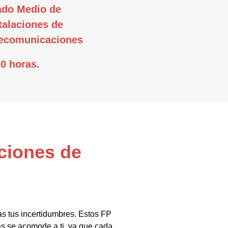
ado Medio de
talaciones de
lecomunicaciones
0 horas.
aciones de
as tus incertidumbres. Estos FP
s se acomode a ti, ya que cada