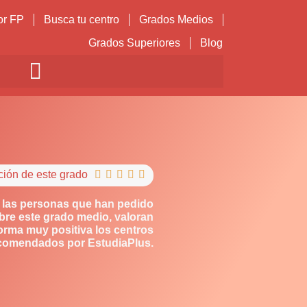
or FP
Busca tu centro
Grados Medios
Grados Superiores
Blog
ción de este grado





 las personas que han pedido
bre este grado medio, valoran
orma muy positiva los centros
comendados por EstudiaPlus.